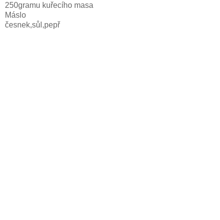
250gramu kuřecího masa
Máslo
česnek,sůl,pepř