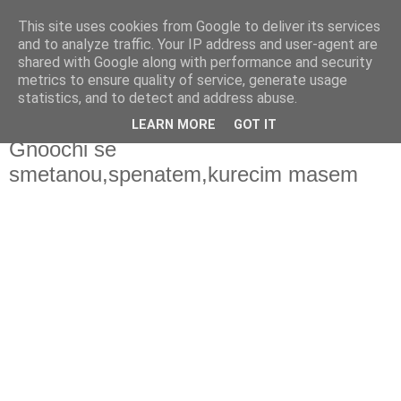
This site uses cookies from Google to deliver its services
Fakečlánky
and to analyze traffic. Your IP address and user-agent are
shared with Google along with performance and security
metrics to ensure quality of service, generate usage
Věř všemu co tady vidíš.
statistics, and to detect and address abuse.
LEARN MORE
GOT IT
pondělí 14. února 2022
Gnoochi se
smetanou,spenatem,kurecim masem