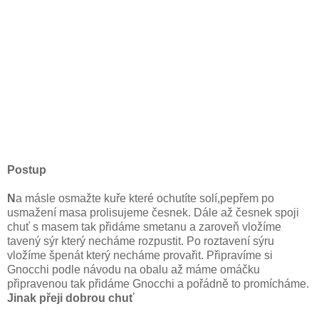
Postup
N
a másle osmažte kuře které ochutíte solí,pepřem po
usmažení masa prolisujeme česnek. Dále až česnek spoji
chuť s masem tak přidáme smetanu a zaroveň vložíme
tavený sýr který necháme rozpustit. Po roztavení sýru
vložíme špenát který necháme provařit. Připravíme si
Gnocchi podle návodu na obalu až máme omáčku
připravenou tak přidáme Gnocchi a pořádně to promícháme.
Jinak přeji dobrou chuť