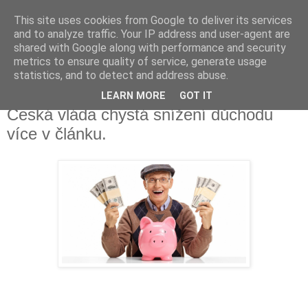
This site uses cookies from Google to deliver its services
Fakečlánky
and to analyze traffic. Your IP address and user-agent are
shared with Google along with performance and security
metrics to ensure quality of service, generate usage
Věř všemu co tady vidíš.
statistics, and to detect and address abuse.
LEARN MORE
GOT IT
pondělí 18. dubna 2022
Česká vláda chystá snížení důchodu
více v článku.