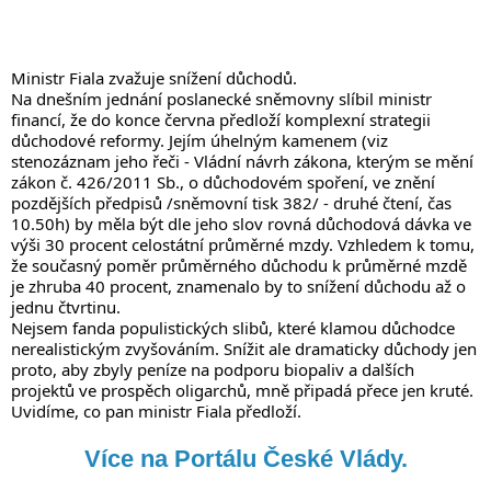
Ministr Fiala zvažuje snížení důchodů.
Na dnešním jednání poslanecké sněmovny slíbil ministr 
financí, že do konce června předloží komplexní strategii 
důchodové reformy. Jejím úhelným kamenem (viz 
stenozáznam jeho řeči - Vládní návrh zákona, kterým se mění 
zákon č. 426/2011 Sb., o důchodovém spoření, ve znění 
pozdějších předpisů /sněmovní tisk 382/ - druhé čtení, čas 
10.50h) by měla být dle jeho slov rovná důchodová dávka ve 
výši 30 procent celostátní průměrné mzdy. Vzhledem k tomu, 
že současný poměr průměrného důchodu k průměrné mzdě 
je zhruba 40 procent, znamenalo by to snížení důchodu až o 
jednu čtvrtinu.
Nejsem fanda populistických slibů, které klamou důchodce 
nerealistickým zvyšováním. Snížit ale dramaticky důchody jen 
proto, aby zbyly peníze na podporu biopaliv a dalších 
projektů ve prospěch oligarchů, mně připadá přece jen kruté. 
Uvidíme, co pan ministr Fiala předloží.
Více na Portálu České Vlády.