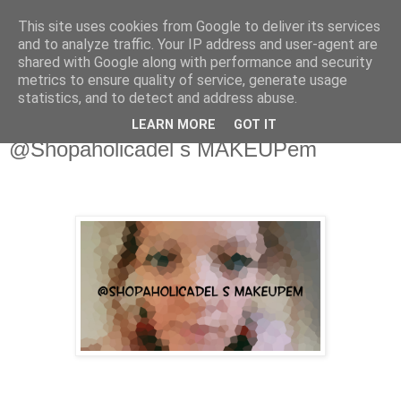
This site uses cookies from Google to deliver its services
Fakečlánky
and to analyze traffic. Your IP address and user-agent are
shared with Google along with performance and security
metrics to ensure quality of service, generate usage
Věř všemu co tady vidíš.
statistics, and to detect and address abuse.
LEARN MORE
GOT IT
pátek 25. listopadu 2022
@Shopaholicadel s MAKEUPem