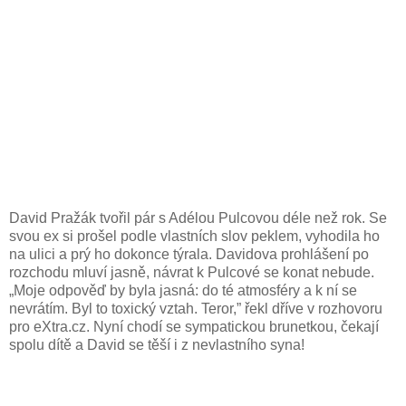
David Pražák tvořil pár s Adélou Pulcovou déle než rok. Se
svou ex si prošel podle vlastních slov peklem, vyhodila ho
na ulici a prý ho dokonce týrala. Davidova prohlášení po
rozchodu mluví jasně, návrat k Pulcové se konat nebude.
„Moje odpověď by byla jasná: do té atmosféry a k ní se
nevrátím. Byl to toxický vztah. Teror,” řekl dříve v rozhovoru
pro eXtra.cz. Nyní chodí se sympatickou brunetkou, čekají
spolu dítě a David se těší i z nevlastního syna!