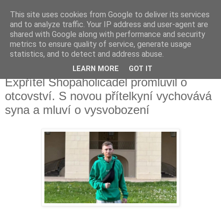
This site uses cookies from Google to deliver its services
Fakečlánky
and to analyze traffic. Your IP address and user-agent are
shared with Google along with performance and security
metrics to ensure quality of service, generate usage
Věř všemu co tady vidíš.
statistics, and to detect and address abuse.
LEARN MORE
GOT IT
středa 10. května 2023
Expřítel Shopaholicadel promluvil o
otcovství. S novou přítelkyní vychovává
syna a mluví o vysvobození