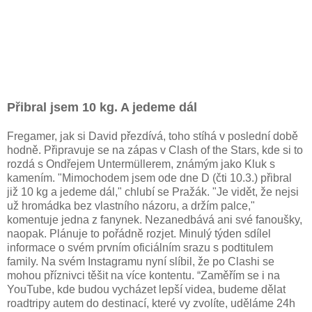
Přibral jsem 10 kg. A jedeme dál
Fregamer, jak si David přezdívá, toho stíhá v poslední době
hodně. Připravuje se na zápas v Clash of the Stars, kde si to
rozdá s Ondřejem Untermüllerem, známým jako Kluk s
kamením. "Mimochodem jsem ode dne D (čti 10.3.) přibral
již 10 kg a jedeme dál," ​​chlubí se Pražák. "Je vidět, že nejsi
už hromádka bez vlastního názoru, a držím palce,"
komentuje jedna z fanynek. Nezanedbává ani své fanoušky,
naopak. Plánuje to pořádně rozjet. Minulý týden sdílel
informace o svém prvním oficiálním srazu s podtitulem
family. Na svém Instagramu nyní slíbil, že po Clashi se
mohou příznivci těšit na více kontentu. “Zaměřím se i na
YouTube, kde budou vycházet lepší videa, budeme dělat
roadtripy autem do destinací, které vy zvolíte, uděláme 24h