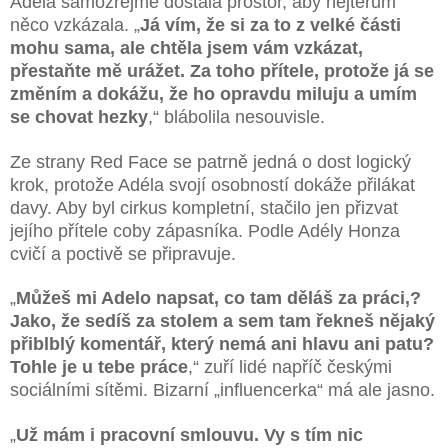
Adéla samozřejmě dostala prostor, aby hejterům
něco vzkázala. „
Já vím, že si za to z velké části
mohu sama, ale chtěla jsem vám vzkázat,
přestaňte mě urážet. Za toho přítele, protože já se
změním a dokážu, že ho opravdu miluju a umím
se chovat hezky
,“ blábolila nesouvisle.
Ze strany Red Face se patrně jedná o dost logický
krok, protože Adéla svojí osobností dokáže přilákat
davy. Aby byl cirkus kompletní, stačilo jen přizvat
jejího přítele coby zápasníka. Podle Adély Honza
cvičí a poctivě se připravuje.
„
Můžeš mi Adelo napsat, co tam děláš za práci,?
Jako, že sedíš za stolem a sem tam řekneš nějaký
přiblblý komentář, který nemá ani hlavu ani patu?
Tohle je u tebe práce
,“ zuří lidé napříč českými
sociálními sítěmi. Bizarní „influencerka“ má ale jasno.
„
Už mám i pracovní smlouvu. Vy s tím nic