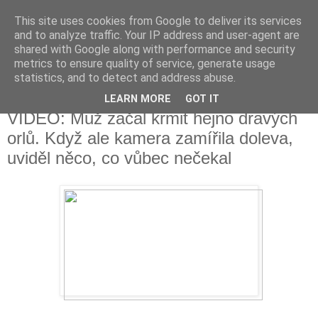
This site uses cookies from Google to deliver its services
Fakečlánky
and to analyze traffic. Your IP address and user-agent are
shared with Google along with performance and security
metrics to ensure quality of service, generate usage
Věř všemu co tady vidíš.
statistics, and to detect and address abuse.
LEARN MORE
GOT IT
pondělí 11. prosince 2017
VIDEO: Muž začal krmit hejno dravých
orlů. Když ale kamera zamířila doleva,
uviděl něco, co vůbec nečekal