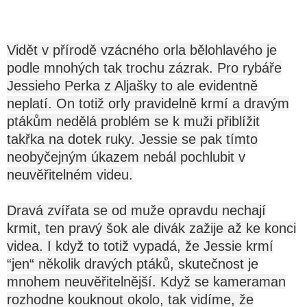
Vidět v přírodě vzácného orla bělohlavého je
podle mnohých tak trochu zázrak. Pro rybáře
Jessieho Perka z Aljašky to ale evidentně
neplatí. On totiž orly pravidelně krmí a dravým
ptákům nedělá problém se k muži přiblížit
takřka na dotek ruky. Jessie se pak tímto
neobyčejným úkazem nebál pochlubit v
neuvěřitelném videu.
Dravá zvířata se od muže opravdu nechají
krmit, ten pravý šok ale divák zažije až ke konci
videa. I když to totiž vypadá, že Jessie krmí
“jen“ několik dravých ptáků, skutečnost je
mnohem neuvěřitelnější. Když se kameraman
rozhodne kouknout okolo, tak vidíme, že