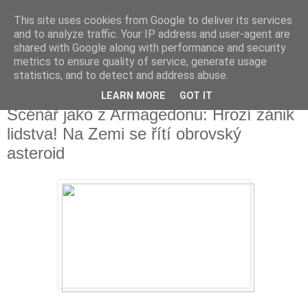
This site uses cookies from Google to deliver its services
Fakečlánky
and to analyze traffic. Your IP address and user-agent are
shared with Google along with performance and security
metrics to ensure quality of service, generate usage
Věř všemu co tady vidíš.
statistics, and to detect and address abuse.
LEARN MORE
GOT IT
čtvrtek 14. června 2018
Scénář jako z Armagedonu: Hrozí zánik
lidstva! Na Zemi se řítí obrovský
asteroid