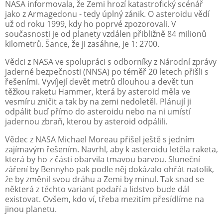
NASA informovala, že Zemi hrozí katastrofický scénář
jako z Armagedonu - tedy úplný zánik. O asteroidu vědí
už od roku 1999, kdy ho poprvé zpozorovali. V
současnosti je od planety vzdálen přibližně 84 milionů
kilometrů. Šance, že ji zasáhne, je 1: 2700.
Vědci z NASA ve spolupráci s odborníky z Národní zprávy
jaderné bezpečnosti (NNSA) po téměř 20 letech přišli s
řešeními. Vyvíjejí devět metrů dlouhou a devět tun
těžkou raketu Hammer, která by asteroid měla ve
vesmíru zničit a tak by na zemi nedoletěl. Plánují ji
odpálit buď přímo do asteroidu nebo na ni umístí
jadernou zbraň, kterou by asteroid odpálili.
Vědec z NASA Michael Moreau přišel ještě s jedním
zajímavým řešením. Navrhl, aby k asteroidu letěla raketa,
která by ho z části obarvila tmavou barvou. Sluneční
záření by Bennyho pak podle něj dokázalo ohřát natolik,
že by změnil svou dráhu a Zemi by minul. Tak snad se
některá z těchto variant podaří a lidstvo bude dál
existovat. Ovšem, kdo ví, třeba mezitím přesídlíme na
jinou planetu.