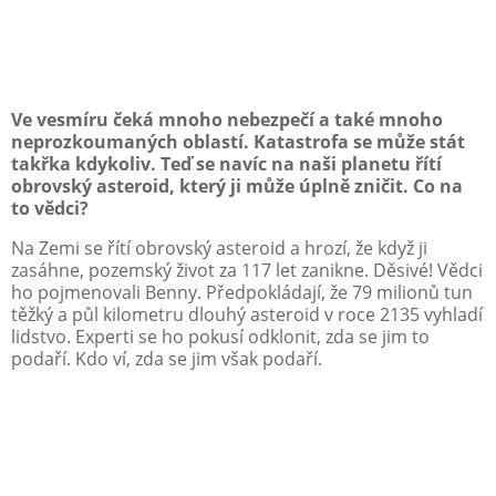
Ve vesmíru čeká mnoho nebezpečí a také mnoho
neprozkoumaných oblastí. Katastrofa se může stát
takřka kdykoliv. Teď se navíc na naši planetu řítí
obrovský asteroid, který ji může úplně zničit. Co na
to vědci?
Na Zemi se řítí obrovský asteroid a hrozí, že když ji
zasáhne, pozemský život za 117 let zanikne. Děsivé! Vědci
ho pojmenovali Benny. Předpokládají, že 79 milionů tun
těžký a půl kilometru dlouhý asteroid v roce 2135 vyhladí
lidstvo. Experti se ho pokusí odklonit, zda se jim to
podaří. Kdo ví, zda se jim však podaří.