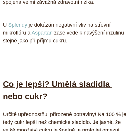
spojena velmi závažná zdravotní rizika. 
U 
Splendy
 je dokázán negativní vliv na střevní 
mikroflóru a 
Aspartan
 zase vede k navýšení inzulinu 
stejně jako při příjmu cukru.
Co je lepší? Umělá sladidla 
nebo cukr?
Určitě upřednostňuj přirozené potraviny! Na 100 % je 
tedy cukr lepší než chemické sladidlo. Je jasné, že 
velké množství cukru je špatně, a proto jej omezuj, 