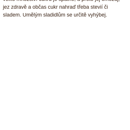
jez zdravě a občas cukr nahraď třeba stevií či 
sladem. Umělým sladidlům se určitě vyhýbej.