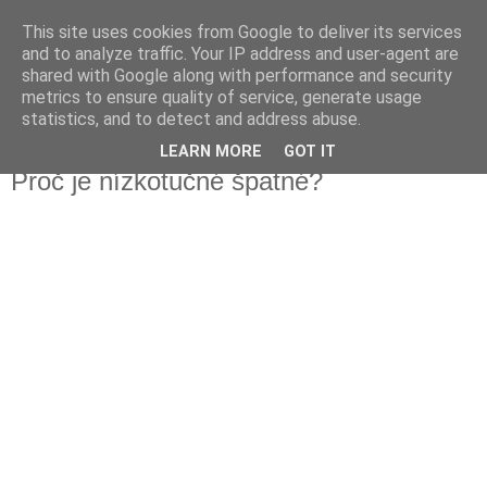
This site uses cookies from Google to deliver its services
Fakečlánky
and to analyze traffic. Your IP address and user-agent are
shared with Google along with performance and security
metrics to ensure quality of service, generate usage
Věř všemu co tady vidíš.
statistics, and to detect and address abuse.
LEARN MORE
GOT IT
středa 15. května 2019
Proč je nízkotučné špatné?