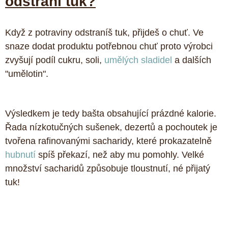
odstraní tuk?
Když z potraviny odstraníš tuk, přijdeš o chuť. Ve 
snaze dodat produktu potřebnou chuť proto výrobci 
zvyšují podíl cukru, soli, 
umělých sladidel
 a dalších 
"umělotin".
Výsledkem je tedy bašta obsahující prázdné kalorie. 
Řada nízkotučných sušenek, dezertů a pochoutek je 
tvořena rafinovanými sacharidy, které prokazatelně 
hubnutí
 spíš překazí, než aby mu pomohly. Velké 
množství sacharidů způsobuje tloustnutí, né přijatý 
tuk!