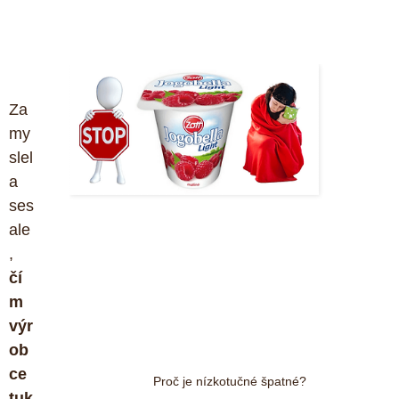
Za
my
slel
a 
ses 
ale
, 
čí
m 
výr
ob
ce 
Proč je nízkotučné špatné?
tuk 