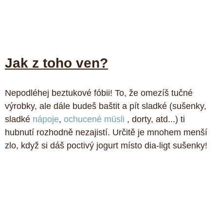
Jak z toho ven?
Nepodléhej beztukové fóbii! To, že omezíš tučné 
výrobky, ale dále budeš baštit a pít sladké (sušenky, 
sladké 
nápoje
, 
ochucené müsli
 , dorty, atd...) ti 
hubnutí rozhodně nezajistí. Určitě je mnohem menší 
zlo, když si dáš poctivý jogurt místo dia-ligt sušenky!