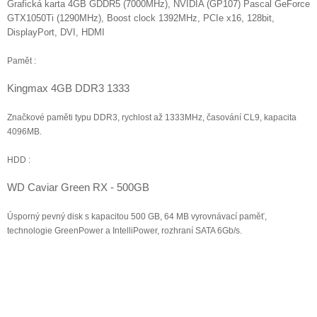
Grafická karta 4GB GDDR5 (7000MHz), NVIDIA (GP107) Pascal GeForce
GTX1050Ti (1290MHz), Boost clock 1392MHz, PCIe x16, 128bit,
DisplayPort, DVI, HDMI
Pamět :
Kingmax 4GB DDR3 1333
Značkové paměti typu DDR3, rychlost až 1333MHz, časování CL9, kapacita
4096MB.
HDD :
WD Caviar Green RX - 500GB
Úsporný pevný disk s kapacitou 500 GB, 64 MB vyrovnávací paměť,
technologie GreenPower a IntelliPower, rozhraní SATA 6Gb/s.