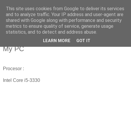
This site uses cookies from Google to deliver its services
Fakečlánky
and to analyze traffic. Your IP address and user-agent are
shared with Google along with performance and security
metrics to ensure quality of service, generate usage
Věř všemu co tady vidíš.
statistics, and to detect and address abuse.
LEARN MORE
GOT IT
neděle 22. října 2017
My PC
Procesor :
Intel Core i5-3330