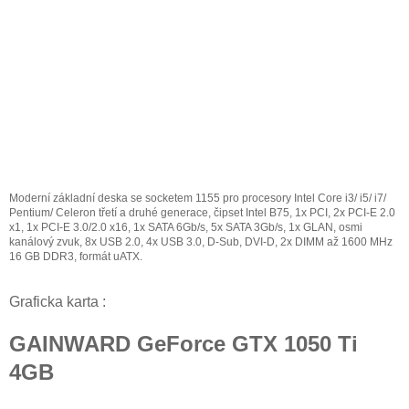
Moderní základní deska se socketem 1155 pro procesory Intel Core i3/ i5/ i7/
Pentium/ Celeron třetí a druhé generace, čipset Intel B75, 1x PCI, 2x PCI-E 2.0
x1, 1x PCI-E 3.0/2.0 x16, 1x SATA 6Gb/s, 5x SATA 3Gb/s, 1x GLAN, osmi
kanálový zvuk, 8x USB 2.0, 4x USB 3.0, D-Sub, DVI-D, 2x DIMM až 1600 MHz
16 GB DDR3, formát uATX.
Graficka karta :
GAINWARD GeForce GTX 1050 Ti
4GB