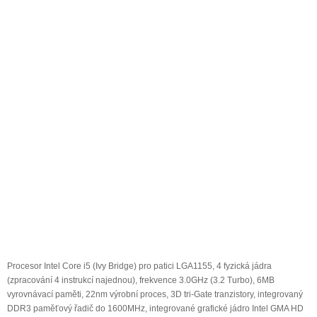
Procesor Intel Core i5 (Ivy Bridge) pro patici LGA1155, 4 fyzická jádra
(zpracování 4 instrukcí najednou), frekvence 3.0GHz (3.2 Turbo), 6MB
vyrovnávací paměti, 22nm výrobní proces, 3D tri-Gate tranzistory, integrovaný
DDR3 paměťový řadič do 1600MHz, integrované grafické jádro Intel GMA HD