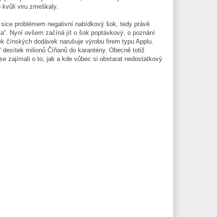
 kvůli viru zmeškaly.
sice problémem negativní nabídkový šok, tedy právě
ěta“. Nyní ovšem začíná jít o šok poptávkový, o poznání
ek čínských dodávek narušuje výrobu firem typu Applu.
“ desítek milionů Číňanů do karantény. Obecně totiž
e zajímali o to, jak a kde vůbec si obstarat nedostatkový