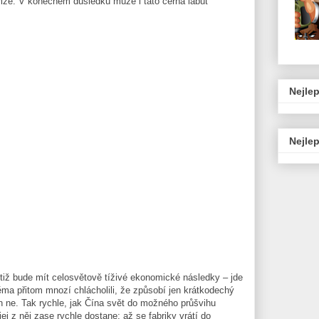
rize. V konečném důsledku může i tato černá labuť
Nejlep
Nejlep
iž bude mít celosvětově tíživé ekonomické následky – jde
ěma přitom mnozí chlácholili, že způsobí jen krátkodechý
n ne. Tak rychle, jak Čína svět do možného průšvihu
ej z něj zase rychle dostane; až se fabriky vrátí do