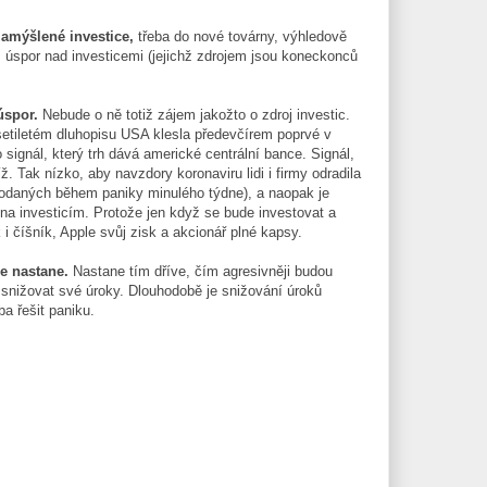
 zamýšlené investice,
třeba do nové továrny, výhledově
úspor nad investicemi (jejichž zdrojem jsou koneckonců
úspor.
Nebude o ně totiž zájem jakožto o zdroj investic.
etiletém dluhopisu USA klesla předevčírem poprvé v
 signál, který trh dává americké centrální bance. Signál,
ž. Tak nízko, aby navzdory koronaviru lidi i firmy odradila
prodaných během paniky minulého týdne), a naopak je
na investicím. Protože jen když se bude investovat a
 i číšník, Apple svůj zisk a akcionář plné kapsy.
ce nastane.
Nastane tím dříve, čím agresivněji budou
snižovat své úroky. Dlouhodobě je snižování úroků
ba řešit paniku.