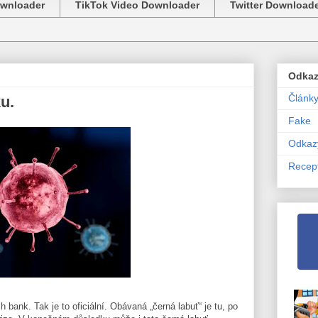
ownloader
TikTok Video Downloader
Twitter Download
Odka
Článk
u.
Fake
Odkaz
Recep
 bank. Tak je to oficiální. Obávaná „černá labuť“ je tu, po