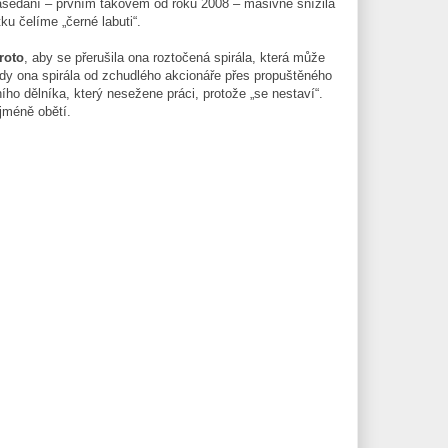
asedání – prvním takovém od roku 2008 – masivně snížila
ku čelíme „černé labuti“.
roto
, aby se přerušila ona roztočená spirála, která může
y ona spirála od zchudlého akcionáře přes propuštěného
ího dělníka, který nesežene práci, protože „se nestaví“.
ejméně obětí.