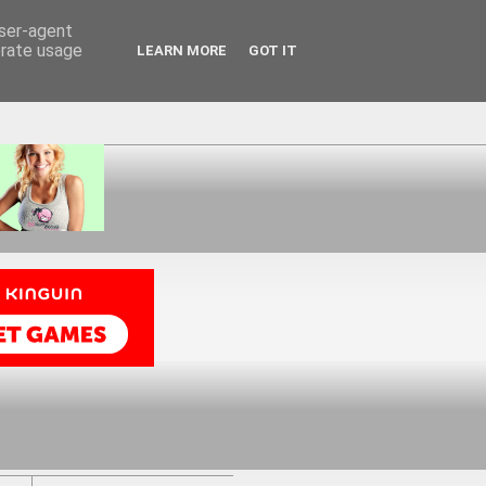
user-agent
erate usage
LEARN MORE
GOT IT