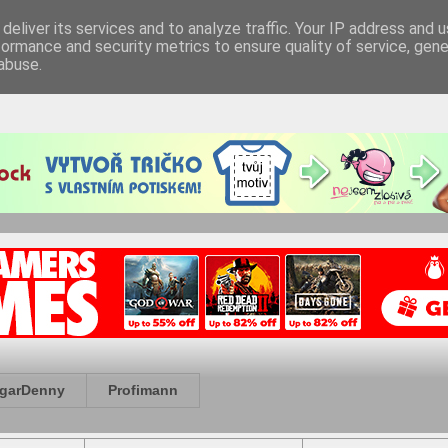
deliver its services and to analyze traffic. Your IP address and 
formance and security metrics to ensure quality of service, gen
abuse.
garDenny
Profimann