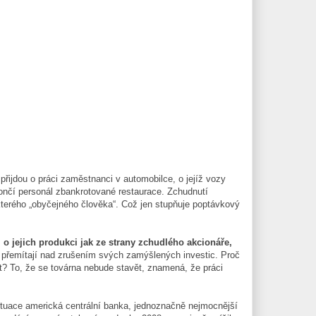
přijdou o práci zaměstnanci v automobilce, o jejíž vozy
ončí personál zbankrotované restaurace. Zchudnutí
terého „obyčejného člověka“. Což jen stupňuje poptávkový
 o jejich produkci jak ze strany zchudlého akcionáře,
 přemítají nad zrušením svých zamýšlených investic. Proč
t? To, že se továrna nebude stavět, znamená, že práci
ituace americká centrální banka, jednoznačně nejmocnější