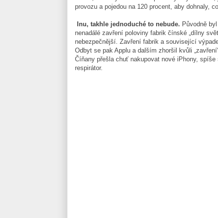
provozu a pojedou na 120 procent, aby dohnaly, co
Inu, takhle jednoduché to nebude.
Původně byl 
nenadálé zavření poloviny fabrik čínské „dílny sv
nebezpečnější. Zavření fabrik a související výpad
Odbyt se pak Applu a dalším zhoršil kvůli „zavření
Číňany přešla chuť nakupovat nové iPhony, spíše s
respirátor.