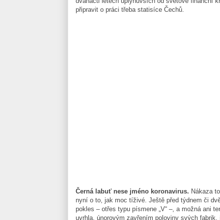
dvanácti letech uplynuvších od světové finanční k
připravit o práci třeba statisíce Čechů.
Černá labuť nese jméno koronavirus.
Nákaza tot
nyní o to, jak moc tíživé. Ještě před týdnem či dv
pokles – otřes typu písmene „V“ –, a možná ani te
uvrhla, únorovým zavřením poloviny svých fabrik, j