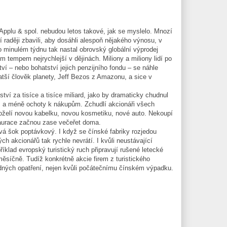
Applu & spol. nebudou letos takové, jak se myslelo. Mnozí
í raději zbavili, aby dosáhli alespoň nějakého výnosu, v
 o minulém týdnu tak nastal obrovský globální výprodej
 tempem nejrychlejší v dějinách. Miliony a miliony lidí po
tví – nebo bohatství jejich penzijního fondu – se náhle
atší člověk planety, Jeff Bezos z Amazonu, a sice v
ví za tisíce a tisíce miliard, jako by dramaticky chudnul
 a méně ochoty k nákupům. Zchudlí akcionáři všech
 oželí novou kabelku, novou kosmetiku, nové auto. Nekoupí
staurace začnou zase večeřet doma.
á šok poptávkový. I když se čínské fabriky rozjedou
ch akcionářů tak rychle nevrátí. I kvůli neustávající
íklad evropský turistický ruch připravují rušené letecké
měsíčně. Tudíž konkrétně akcie firem z turistického
dných opatření, nejen kvůli počátečnímu čínském výpadku.