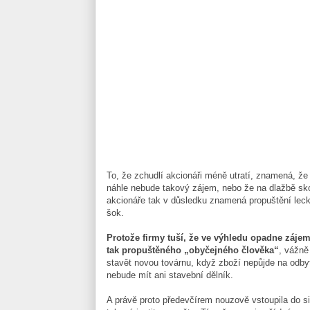
To, že zchudlí akcionáři méně utratí, znamená, že 
náhle nebude takový zájem, nebo že na dlažbě sk
akcionáře tak v důsledku znamená propuštění leck
šok.
Protože firmy tuší, že ve výhledu opadne zájem
tak propuštěného „obyčejného člověka“
, vážně
stavět novou továrnu, když zboží nepůjde na odby
nebude mít ani stavební dělník.
A právě proto předevčírem nouzově vstoupila do s