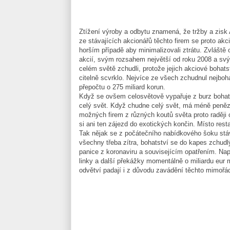
Ztížení výroby a odbytu znamená, že tržby a zisk 
ze stávajících akcionářů těchto firem se proto akci
horším případě aby minimalizovali ztrátu. Zvláště
akcií, svým rozsahem největší od roku 2008 a svým
celém světě zchudli, protože jejich akciové bohats
citelně scvrklo. Nejvíce ze všech zchudnul nejboh
přepočtu o 275 miliard korun.
Když se ovšem celosvětově vypařuje z burz bohatst
celý svět. Když chudne celý svět, má méně peněz
možných firem z různých koutů světa proto raději
si ani ten zájezd do exotických končin. Místo re
Tak nějak se z počátečního nabídkového šoku stáv
všechny třeba zítra, bohatství se do kapes zchudlý
panice z koronaviru a souvisejícím opatřením. Např
linky a další překážky momentálně o miliardu eur 
odvětví padají i z důvodu zavádění těchto mimořá