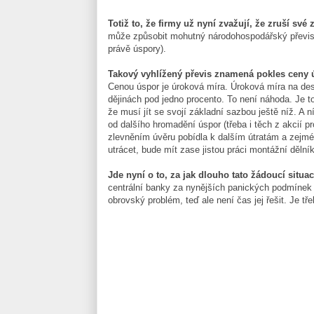
Totiž to, že firmy už nyní zvažují, že zruší své
může způsobit mohutný národohospodářský převis 
právě úspory).
Takový vyhlížený převis znamená pokles ceny 
Cenou úspor je úroková míra. Úroková míra na des
dějinách pod jedno procento. To není náhoda. Je to
že musí jít se svojí základní sazbou ještě níž. A ní
od dalšího hromadění úspor (třeba i těch z akcií 
zlevněním úvěru pobídla k dalším útratám a zejmé
utrácet, bude mít zase jistou práci montážní dělník
Jde nyní o to, za jak dlouho tato žádoucí situa
centrální banky za nynějších panických podmínek 
obrovský problém, teď ale není čas jej řešit. Je tře