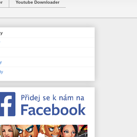
er
Youtube Downloader
zy
y
y
ty