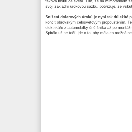
taková instituce světa. Tím, že na mimořádném z
svoji základní úrokovou sazbu, potvrzuje, že vskut
Snížení dolarových úroků je nyní tak důležité p
končit obrovským celosvětovým propouštěním. Ted
elektrikáře z automobilky či číšníka až po montážn
Spirála už se točí, jde o to, aby měla co možná n