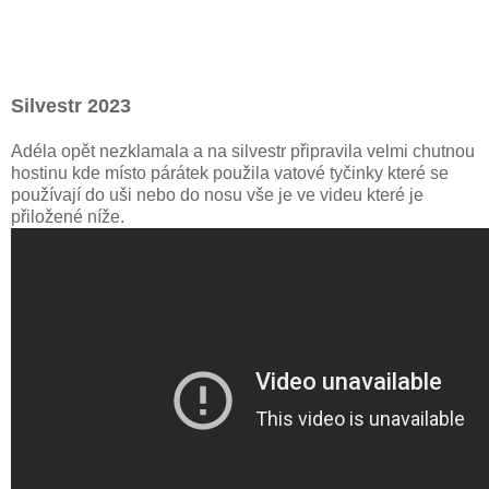
Silvestr 2023
Adéla opět nezklamala a na silvestr připravila velmi chutnou
hostinu kde místo párátek použila vatové tyčinky které se
používají do uši nebo do nosu vše je ve videu které je
přiložené níže.