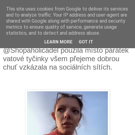
This site uses cookies from Google to deliver its services
Fakečlánky
and to analyze traffic. Your IP address and user-agent are
shared with Google along with performance and security
metrics to ensure quality of service, generate usage
Věř všemu co tady vidíš.
statistics, and to detect and address abuse.
LEARN MORE
GOT IT
neděle 1. ledna 2023
@Shopaholicadel použila místo párátek
vatové tyčinky všem přejeme dobrou
chuť vzkázala na sociálních sítích.