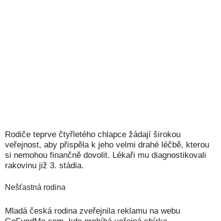
Rodiče teprve čtyřletého chlapce žádají širokou
veřejnost, aby přispěla k jeho velmi drahé léčbě, kterou
si nemohou finančně dovolit. Lékaři mu diagnostikovali
rakovinu již 3. stádia.
Nešťastná rodina
Mladá česká rodina zveřejnila reklamu na webu
GoFundMe.com, kde probíhá veřejná sbírka.