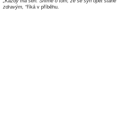
„Každý má sen. Sníme o tom, že se syn opět stane
zdravým, “
říká v příběhu.