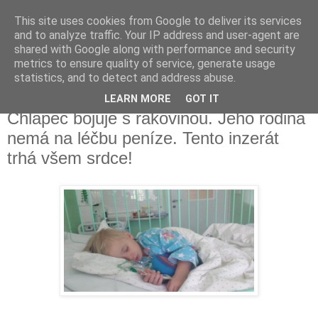
This site uses cookies from Google to deliver its services
Fakečlánky
and to analyze traffic. Your IP address and user-agent are
shared with Google along with performance and security
metrics to ensure quality of service, generate usage
Věř všemu co tady vidíš.
statistics, and to detect and address abuse.
LEARN MORE
GOT IT
středa 4. ledna 2023
Chlapec bojuje s rakovinou. Jeho rodina
nemá na léčbu peníze. Tento inzerát
trhá všem srdce!