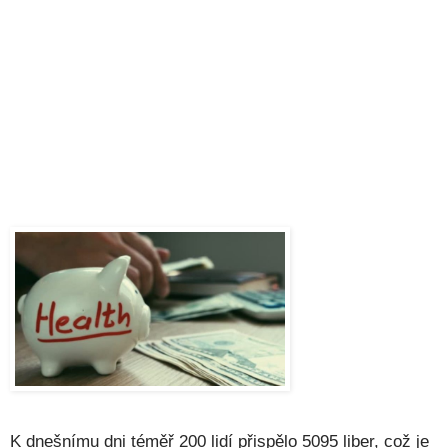
K dnešnímu dni téměř 200 lidí přispělo 5095 liber, což je