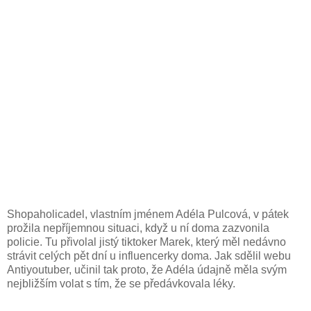
Shopaholicadel, vlastním jménem Adéla Pulcová, v pátek
prožila nepříjemnou situaci, když u ní doma zazvonila
policie. Tu přivolal jistý tiktoker Marek, který měl nedávno
strávit celých pět dní u influencerky doma. Jak sdělil webu
Antiyoutuber, učinil tak proto, že Adéla údajně měla svým
nejbližším volat s tím, že se předávkovala léky.