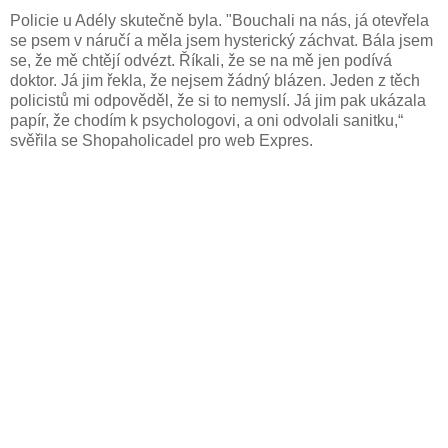
Policie u Adély skutečně byla. "Bouchali na nás, já otevřela
se psem v náručí a měla jsem hysterický záchvat. Bála jsem
se, že mě chtějí odvézt. Říkali, že se na mě jen podívá
doktor. Já jim řekla, že nejsem žádný blázen. Jeden z těch
policistů mi odpověděl, že si to nemyslí. Já jim pak ukázala
papír, že chodím k psychologovi, a oni odvolali sanitku,“
svěřila se Shopaholicadel pro web Expres.