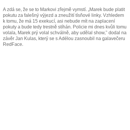
A zdá se, že se to Markovi zřejmě vymstí. „Marek bude platit
pokutu za falešný výjezd a zneužití tísňové linky. Vzhledem
k tomu, že má 15 exekucí, asi nebude mít na zaplacení
pokuty a bude tedy trestně stíhán. Policie mi dnes kvůli tomu
volala, Marek prý volal schválně, aby udělal show," dodal na
závěr Jan Kulas, který se s Adélou zasnoubil na galavečeru
RedFace.