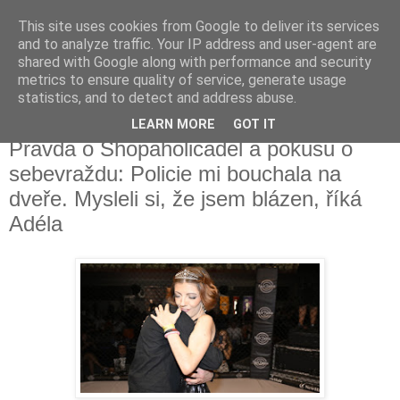
This site uses cookies from Google to deliver its services
Fakečlánky
and to analyze traffic. Your IP address and user-agent are
shared with Google along with performance and security
metrics to ensure quality of service, generate usage
Věř všemu co tady vidíš.
statistics, and to detect and address abuse.
LEARN MORE
GOT IT
sobota 23. září 2023
Pravda o Shopaholicadel a pokusu o
sebevraždu: Policie mi bouchala na
dveře. Mysleli si, že jsem blázen, říká
Adéla