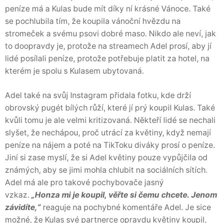
peníze má a Kulas bude mít díky ní krásné Vánoce. Také
se pochlubila tím, že koupila vánoční hvězdu na
stromeček a svému psovi dobré maso. Nikdo ale neví, jak
to doopravdy je, protože na streamech Adel prosí, aby jí
lidé posílali peníze, protože potřebuje platit za hotel, na
kterém je spolu s Kulasem ubytovaná.
Adel také na svůj Instagram přidala fotku, kde drží
obrovský pugét bílých růží, které jí prý koupil Kulas. Také
kvůli tomu je ale velmi kritizovaná. Někteří lidé se nechali
slyšet, že nechápou, proč utrácí za květiny, když nemají
peníze na nájem a poté na TikToku diváky prosí o peníze.
Jiní si zase myslí, že si Adel květiny pouze vypůjčila od
známých, aby se jimi mohla chlubit na sociálních sítích.
Adel má ale pro takové pochybovače jasný
vzkaz.
„Honza mi je koupil, věřte si čemu chcete. Jenom
závidíte,“
reaguje na pochybné komentáře Adel. Je sice
možné, že Kulas své partnerce opravdu květiny koupil,