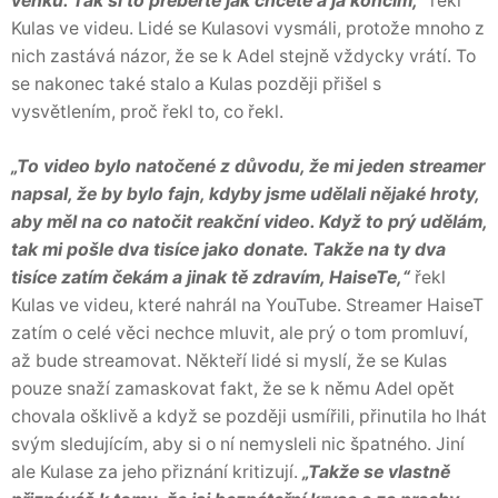
venku. Tak si to přeberte jak chcete a já končím,“
řekl
Kulas ve videu. Lidé se Kulasovi vysmáli, protože mnoho z
nich zastává názor, že se k Adel stejně vždycky vrátí. To
se nakonec také stalo a Kulas později přišel s
vysvětlením, proč řekl to, co řekl.
„To video bylo natočené z důvodu, že mi jeden streamer
napsal, že by bylo fajn, kdyby jsme udělali nějaké hroty,
aby měl na co natočit reakční video. Když to prý udělám,
tak mi pošle dva tisíce jako donate. Takže na ty dva
tisíce zatím čekám a jinak tě zdravím, HaiseTe,“
řekl
Kulas ve videu, které nahrál na YouTube. Streamer HaiseT
zatím o celé věci nechce mluvit, ale prý o tom promluví,
až bude streamovat. Někteří lidé si myslí, že se Kulas
pouze snaží zamaskovat fakt, že se k němu Adel opět
chovala ošklivě a když se později usmířili, přinutila ho lhát
svým sledujícím, aby si o ní nemysleli nic špatného. Jiní
ale Kulase za jeho přiznání kritizují.
„Takže se vlastně