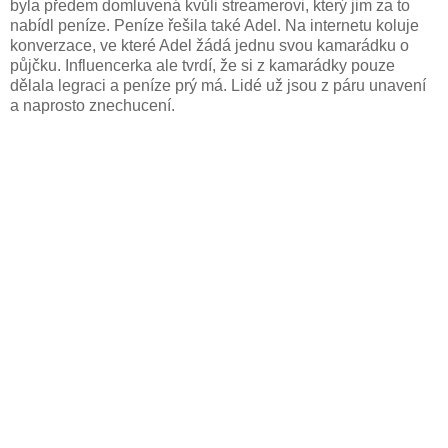
byla předem domluvená kvůli streamerovi, který jim za to
nabídl peníze. Peníze řešila také Adel. Na internetu koluje
konverzace, ve které Adel žádá jednu svou kamarádku o
půjčku. Influencerka ale tvrdí, že si z kamarádky pouze
dělala legraci a peníze prý má. Lidé už jsou z páru unavení
a naprosto znechucení.