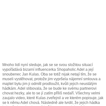
Mnoho lidí nyní sleduje, jak se se svou složitou situací
vypořádává bizarní influencerka Shopaholic Adel a její
snoubenec Jan Kulas. Oba se totiž nijak netají tím, že se
museli vystěhovat, protože jim vypršela nájemní smlouva a
majitel bytu jim ji odmítl prodloužit, kvůli jejich neustálým
hádkám. Adel slibovala, že se bude ke svému partnerovi
chovat hezky, ale to se jí zatím příliš nedaří. Všechny velmi
zaujalo video, které Kulas zveřejnil a ve kterém popisuje, jak
se k němu Adel chová. Následně ale tvrdil, že jejich hádka