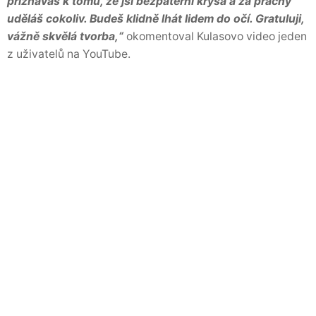
přiznáváš k tomu, že jsi bezpáteřní krysa a za prachy
uděláš cokoliv. Budeš klidně lhát lidem do očí. Gratuluji,
vážně skvělá tvorba,“
okomentoval Kulasovo video jeden
z uživatelů na YouTube.