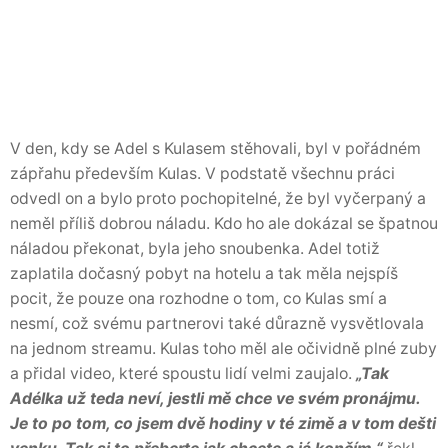
V den, kdy se Adel s Kulasem stěhovali, byl v pořádném
zápřahu především Kulas. V podstatě všechnu práci
odvedl on a bylo proto pochopitelné, že byl vyčerpaný a
neměl příliš dobrou náladu. Kdo ho ale dokázal se špatnou
náladou překonat, byla jeho snoubenka. Adel totiž
zaplatila dočasný pobyt na hotelu a tak měla nejspíš
pocit, že pouze ona rozhodne o tom, co Kulas smí a
nesmí, což svému partnerovi také důrazně vysvětlovala
na jednom streamu. Kulas toho měl ale očividně plné zuby
a přidal video, které spoustu lidí velmi zaujalo.
„Tak
Adélka už teda neví, jestli mě chce ve svém pronájmu.
Je to po tom, co jsem dvě hodiny v té zimě a v tom dešti